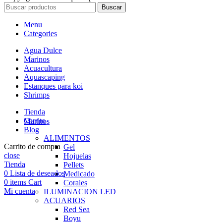
Buscar
Menu
Categories
Agua Dulce
Marinos
Acuacultura
Aquascaping
Estanques para koi
Shrimps
Tienda
Carrito
Marinos
Blog
ALIMENTOS
Carrito de compra
Gel
close
Hojuelas
Tienda
Pellets
0
Lista de deseados
Medicado
0
items
Cart
Corales
Mi cuenta
ILUMINACION LED
ACUARIOS
Red Sea
Boyu