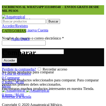
ESCRIBENOS AL WHATSAPP 3331089348 - ENVIOS GRATIS DESDE
MIL PESOS
CONTACTANOS
Buscar
Acceder/Registro
Registrarse
Crear nueva Cuenta
CATEGORIAS
Nombre de usuario o correo electrónico
*
Agua Dulce
Comparar
Password
*
Acceder
Inicio
»
Comparar
Perdiste tu contraseña?
Recordar acceso
No tienes productos para comparar
0
Lista de deseados
0
Comparar
No tienes productos seleccionados para comparar. Para comparar
0
items
/
$
0.00
productos primero debes seleccionarlos.
Menu
Encontraras muchos productos interesantes en nuestra Tienda.
0
items
/
$
0.00
Regresar a la tienda
Copyright © 2020 Aquatropical México.